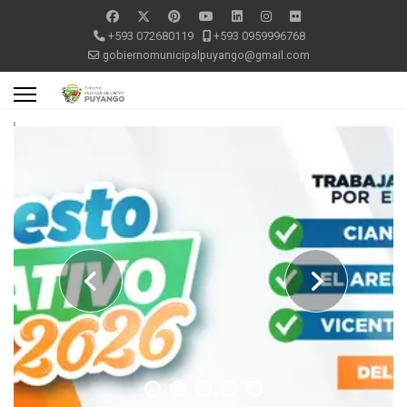
+593 072680119
+593 0959996768
gobiernomunicipalpuyango@gmail.com