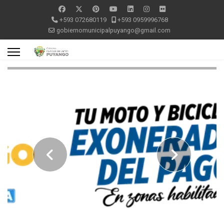
+593 072680119
+593 0959996768
gobiernomunicipalpuyango@gmail.com