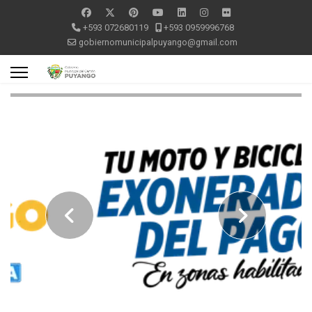
+593 072680119
+593 0959996768
gobiernomunicipalpuyango@gmail.com