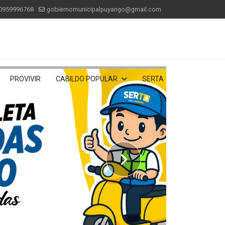
0959996768
gobiernomunicipalpuyango@gmail.com
PROVIVIR
CABILDO POPULAR
SERTA