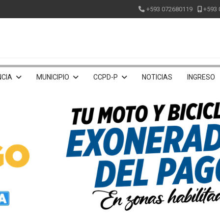
+593 072680119
+593 
CIA
MUNICIPIO
CCPD-P
NOTICIAS
INGRESO