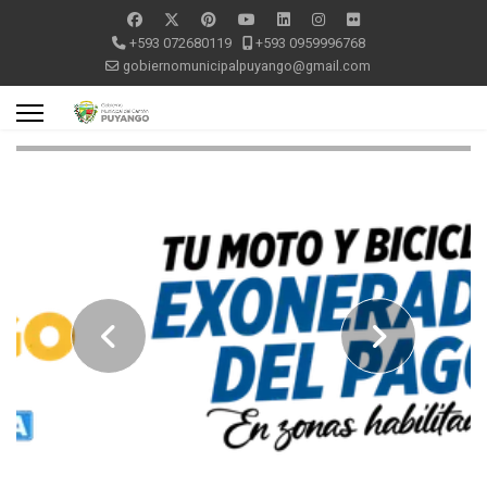
+593 072680119
+593 0959996768
gobiernomunicipalpuyango@gmail.com