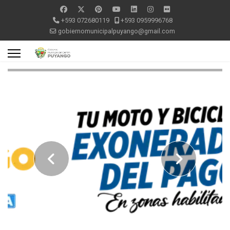
+593 072680119
+593 0959996768
gobiernomunicipalpuyango@gmail.com