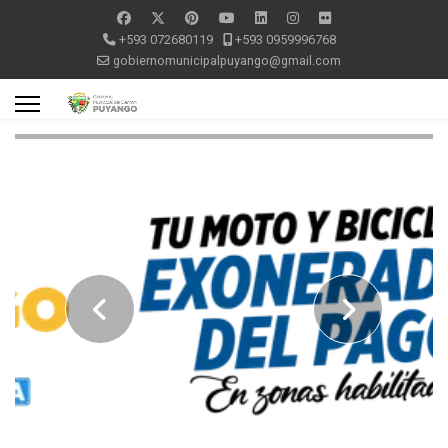
+593 072680119
+593 0959996768
gobiernomunicipalpuyango@gmail.com