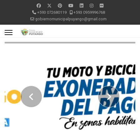
+593 072680119
+593 0959996768
gobiernomunicipalpuyango@gmail.com