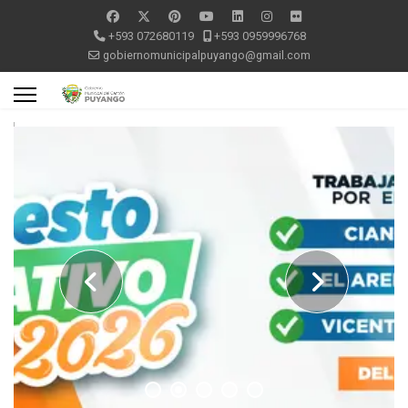
+593 072680119
+593 0959996768
gobiernomunicipalpuyango@gmail.com