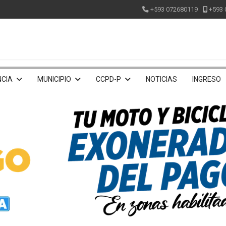
+593 072680119
+593 
CIA
MUNICIPIO
CCPD-P
NOTICIAS
INGRESO