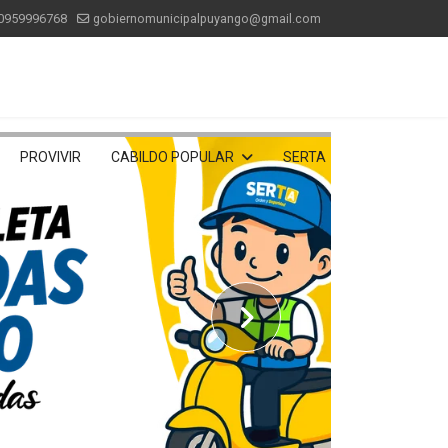
0959996768
gobiernomunicipalpuyango@gmail.com
PROVIVIR
CABILDO POPULAR
SERTA