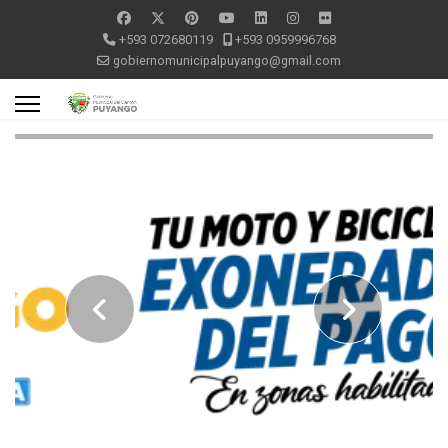
+593 072680119
+593 0959996768
gobiernomunicipalpuyango@gmail.com