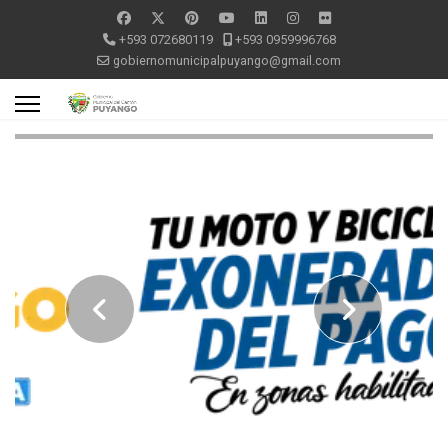
+593 072680119
+593 0959996768
gobiernomunicipalpuyango@gmail.com