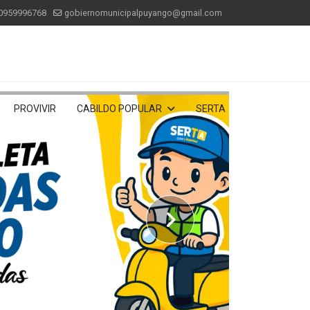
0959996768
gobiernomunicipalpuyango@gmail.com
PROVIVIR
CABILDO POPULAR
SERTA