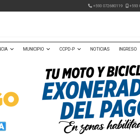
+593 072680119
+593 
CIA
MUNICIPIO
CCPD-P
NOTICIAS
INGRESO