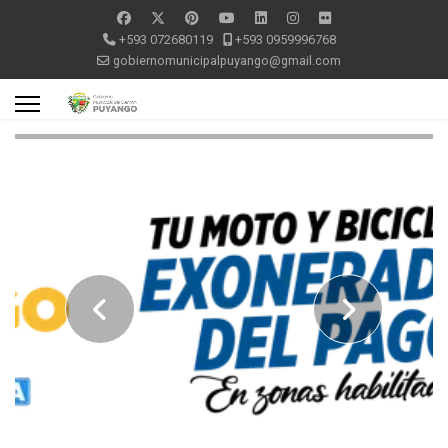
+593 072680119
+593 0959996768
gobiernomunicipalpuyango@gmail.com