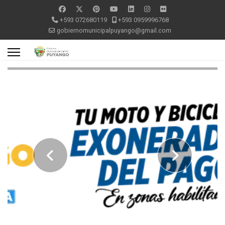
+593 072680119
+593 0959996768
gobiernomunicipalpuyango@gmail.com