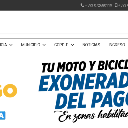
+593 072680119
+593 
CIA
MUNICIPIO
CCPD-P
NOTICIAS
INGRESO