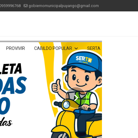
0959996768
gobiernomunicipalpuyango@gmail.com
PROVIVIR
CABILDO POPULAR
SERTA