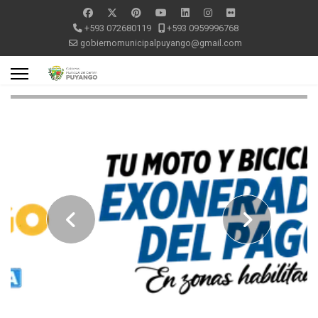
+593 072680119
+593 0959996768
gobiernomunicipalpuyango@gmail.com