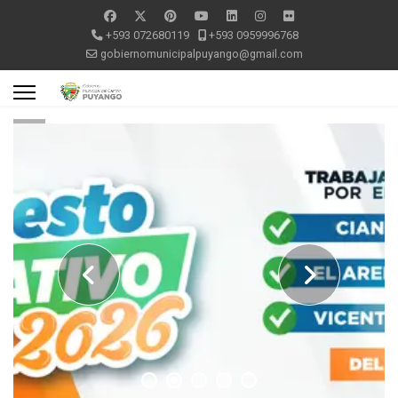
+593 072680119
+593 0959996768
gobiernomunicipalpuyango@gmail.com