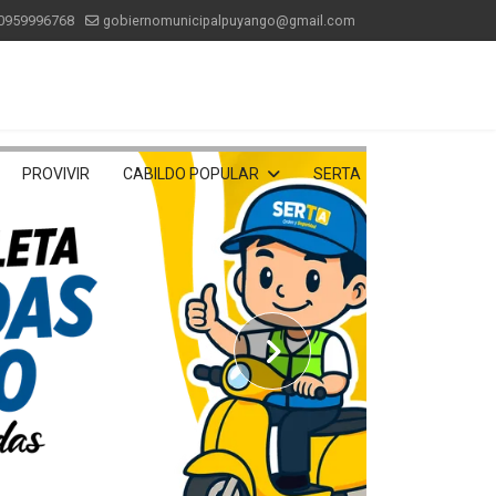
0959996768
gobiernomunicipalpuyango@gmail.com
PROVIVIR
CABILDO POPULAR
SERTA