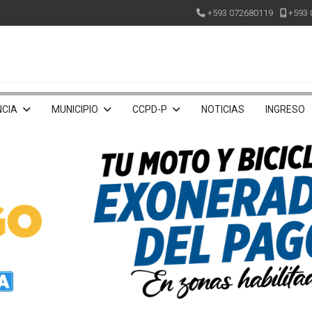
+593 072680119
+593 
CIA
MUNICIPIO
CCPD-P
NOTICIAS
INGRESO