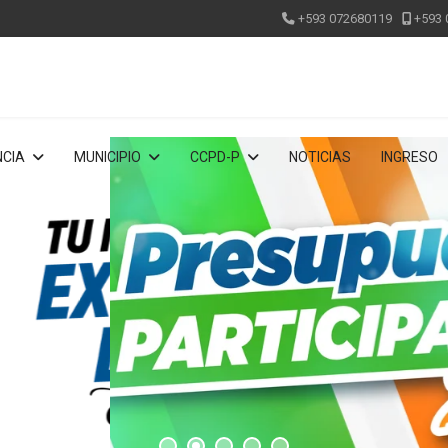
+593 072680119
+593 
CIA
MUNICIPIO
CCPD-P
NOTICIAS
INGRESO