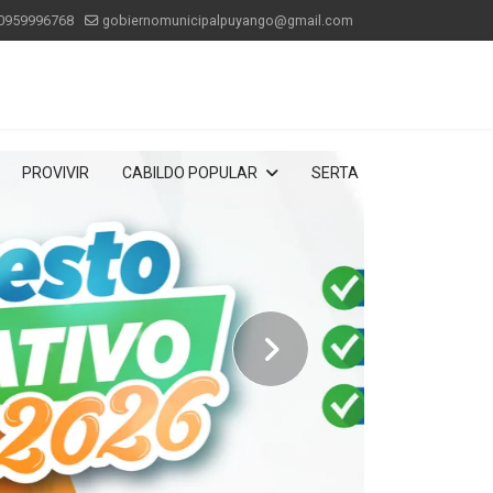
0959996768
gobiernomunicipalpuyango@gmail.com
PROVIVIR
CABILDO POPULAR
SERTA