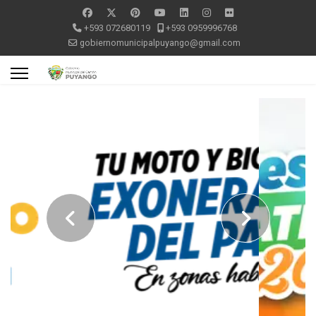
+593 072680119
+593 0959996768
gobiernomunicipalpuyango@gmail.com