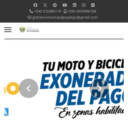
+593 072680119
+593 0959996768
gobiernomunicipalpuyango@gmail.com