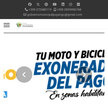
+593 072680119
+593 0959996768
gobiernomunicipalpuyango@gmail.com