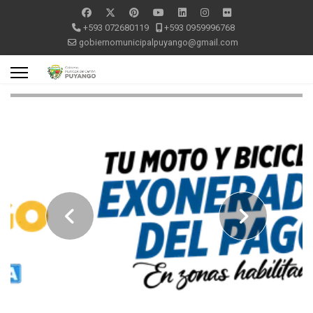
+593 072680119
+593 0959996768
gobiernomunicipalpuyango@gmail.com