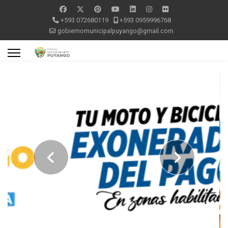
+593 072680119
+593 0959996768
gobiernomunicipalpuyango@gmail.com