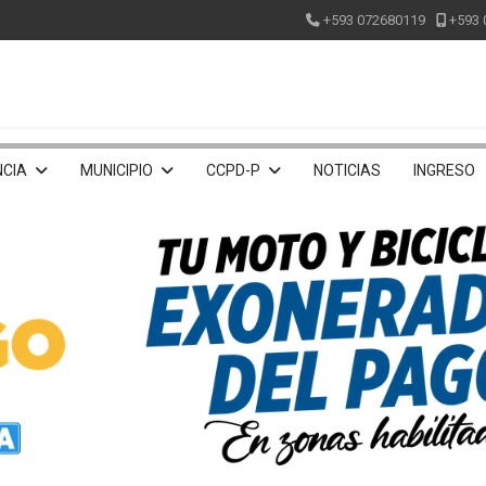
+593 072680119
+593 
CIA
MUNICIPIO
CCPD-P
NOTICIAS
INGRESO