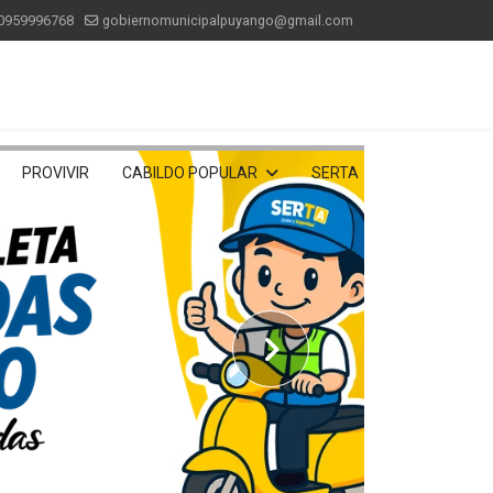
0959996768
gobiernomunicipalpuyango@gmail.com
PROVIVIR
CABILDO POPULAR
SERTA