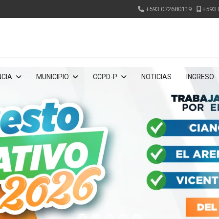
+593 072680119
+593 
CIA
MUNICIPIO
CCPD-P
NOTICIAS
INGRESO