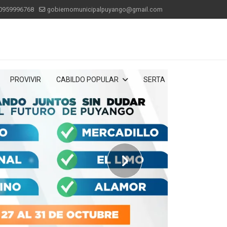
0959996768
gobiernomunicipalpuyango@gmail.com
PROVIVIR
CABILDO POPULAR
SERTA