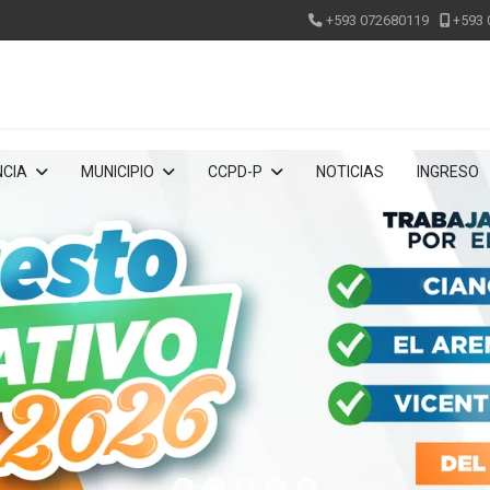
+593 072680119
+593 
CIA
MUNICIPIO
CCPD-P
NOTICIAS
INGRESO