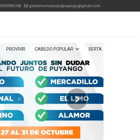
0959996768
gobiernomunicipalpuyango@gmail.com
PROVIVIR
CABILDO POPULAR
SERTA