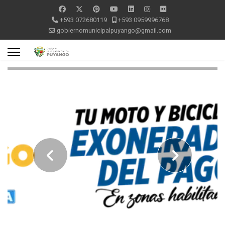
+593 072680119
+593 0959996768
gobiernomunicipalpuyango@gmail.com