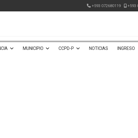
+593 072680119
+593 
CIA
MUNICIPIO
CCPD-P
NOTICIAS
INGRESO