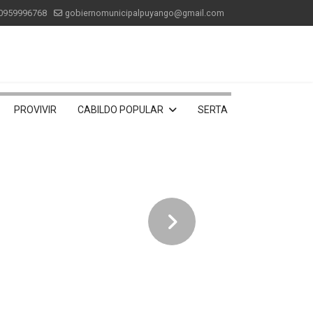
0959996768
gobiernomunicipalpuyango@gmail.com
PROVIVIR
CABILDO POPULAR
SERTA