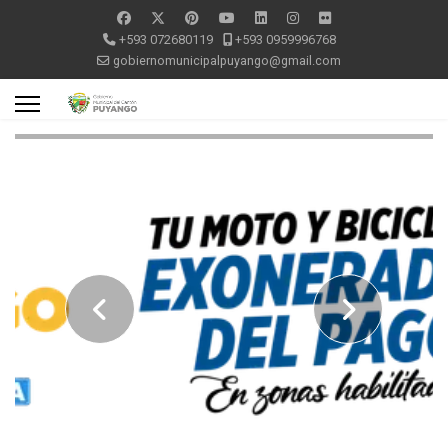
+593 072680119
+593 0959996768
gobiernomunicipalpuyango@gmail.com