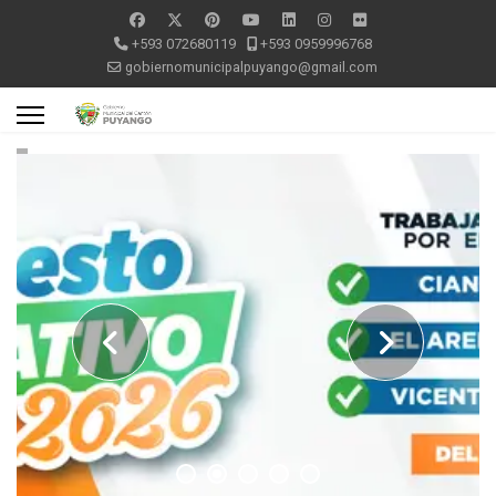
+593 072680119
+593 0959996768
gobiernomunicipalpuyango@gmail.com