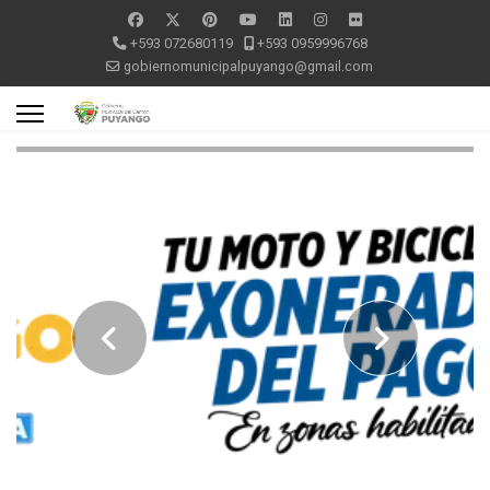
+593 072680119
+593 0959996768
gobiernomunicipalpuyango@gmail.com