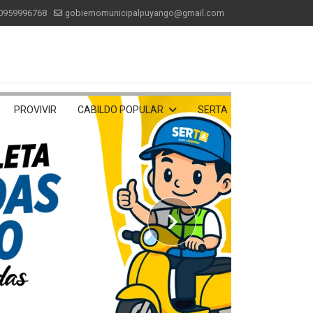
0959996768
gobiernomunicipalpuyango@gmail.com
PROVIVIR
CABILDO POPULAR
SERTA