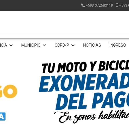
+593 072680119
+593 
CIA
MUNICIPIO
CCPD-P
NOTICIAS
INGRESO