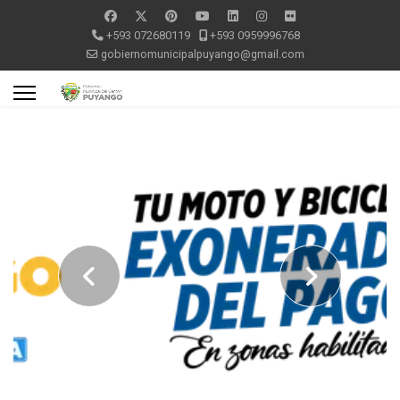
+593 072680119
+593 0959996768
gobiernomunicipalpuyango@gmail.com