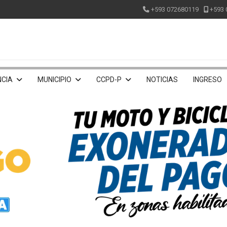
+593 072680119
+593 
CIA
MUNICIPIO
CCPD-P
NOTICIAS
INGRESO