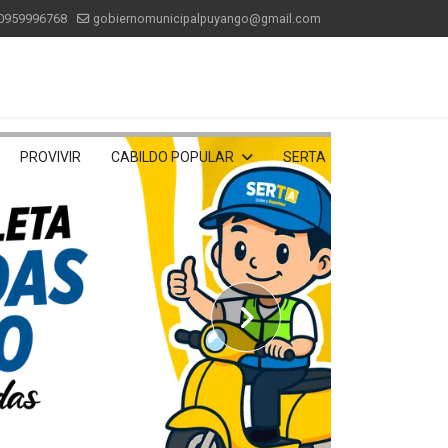
0959996768
gobiernomunicipalpuyango@gmail.com
PROVIVIR
CABILDO POPULAR
SERTA