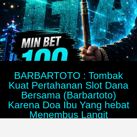
BARBARTOTO : Tombak
Kuat Pertahanan Slot Dana
Bersama (Barbartoto)
Karena Doa Ibu Yang hebat
Menembus Langit
BARBARTOTO
kini diandalkan sebagai tombak kuat
pertahanan slot Dana bersama (Barbartoto) karena doa ibu