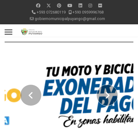
+593 072680119
+593 0959996768
gobiernomunicipalpuyango@gmail.com