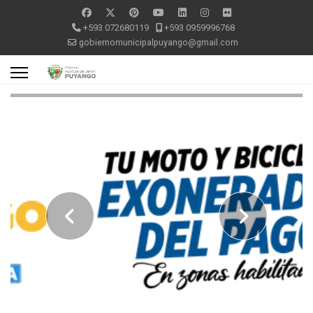
+593 072680119
+593 0959996768
gobiernomunicipalpuyango@gmail.com