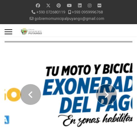
+593 072680119
+593 0959996768
gobiernomunicipalpuyango@gmail.com