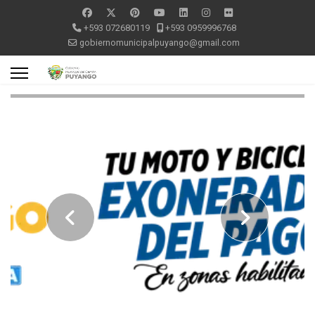
+593 072680119
+593 0959996768
gobiernomunicipalpuyango@gmail.com