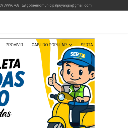
0959996768
gobiernomunicipalpuyango@gmail.com
PROVIVIR
CABILDO POPULAR
SERTA