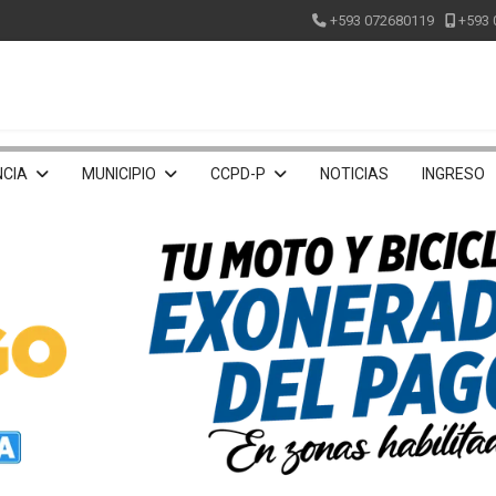
+593 072680119
+593 
CIA
MUNICIPIO
CCPD-P
NOTICIAS
INGRESO