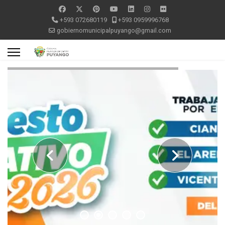
+593 072680119
+593 0959996768
gobiernomunicipalpuyango@gmail.com