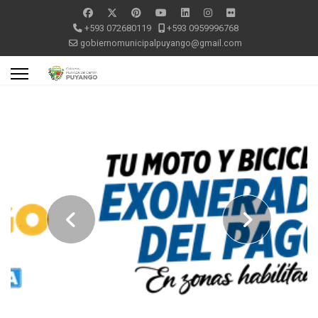
+593 072680119
+593 0959996768
gobiernomunicipalpuyango@gmail.com