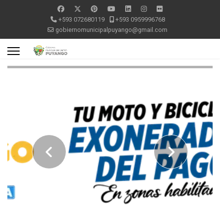
+593 072680119
+593 0959996768
gobiernomunicipalpuyango@gmail.com