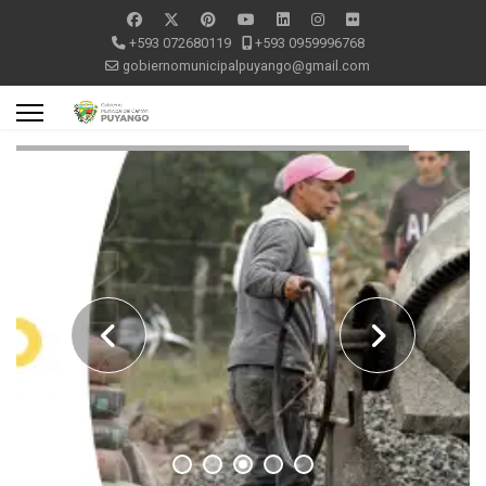
+593 072680119
+593 0959996768
gobiernomunicipalpuyango@gmail.com