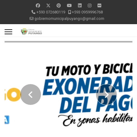
+593 072680119
+593 0959996768
gobiernomunicipalpuyango@gmail.com