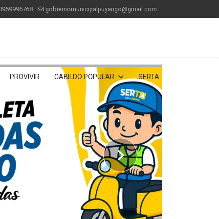
0959996768
gobiernomunicipalpuyango@gmail.com
PROVIVIR
CABILDO POPULAR
SERTA