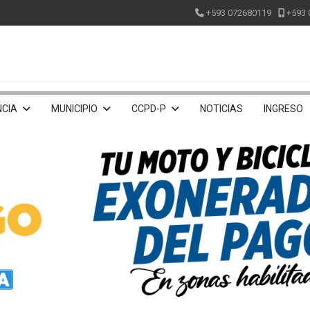
+593 072680119
+593 
CIA
MUNICIPIO
CCPD-P
NOTICIAS
INGRESO