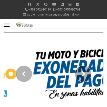
+593 072680119
+593 0959996768
gobiernomunicipalpuyango@gmail.com