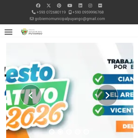
+593 072680119
+593 0959996768
gobiernomunicipalpuyango@gmail.com